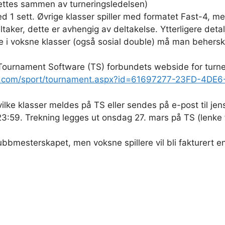
ettes sammen av turneringsledelsen)
 1 sett. Øvrige klasser spiller med formatet Fast-4, med
ker, dette er avhengig av deltakelse. Ytterligere detaljer
e i voksne klasser (også sosial double) må man beherske
 Tournament Software (TS) forbundets webside for turne
are.com/sport/tournament.aspx?id=61697277-23FD-4
ilke klasser meldes på TS eller sendes på e-post til j
 23:59. Trekning legges ut onsdag 27. mars på TS (lenk
ubbmesterskapet, men voksne spillere vil bli fakturert en 