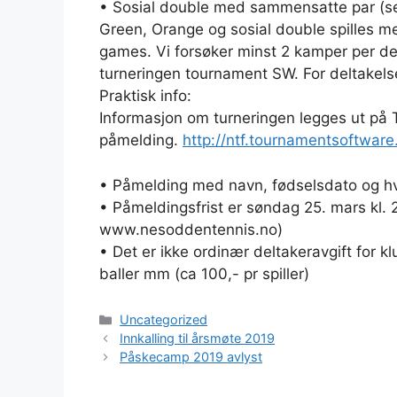
• Sosial double med sammensatte par (s
Green, Orange og sosial double spilles med
games. Vi forsøker minst 2 kamper per delta
turneringen tournament SW. For deltakels
Praktisk info:
Informasjon om turneringen legges ut på
påmelding.
http://ntf.tournamentsoftw
• Påmelding med navn, fødselsdato og hv
• Påmeldingsfrist er søndag 25. mars kl.
www.nesoddentennis.no)
• Det er ikke ordinær deltakeravgift for kl
baller mm (ca 100,- pr spiller)
Kategorier
Uncategorized
Innkalling til årsmøte 2019
Påskecamp 2019 avlyst