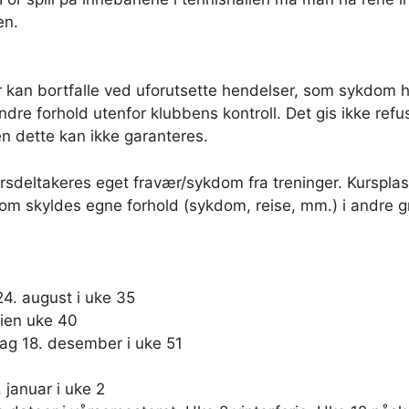
en.
r kan bortfalle ved uforutsette hendelser, som sykdom 
re forhold utenfor klubbens kontroll. Det gis ikke refus
en dette kan ikke garanteres.
rsdeltakeres eget fravær/sykdom fra treninger. Kursplass
som skyldes egne forhold (sykdom, reise, mm.) i andre g
. august i uke 35
rien uke 40
ag 18. desember i uke 51
januar i uke 2