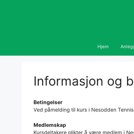
Hopp
til
innhold
Hjem
Anleg
Informasjon og b
Betingelser
Ved påmelding til kurs i Nesodden Tenni
Medlemskap
Kursdeltakere plikter å være medlem i N