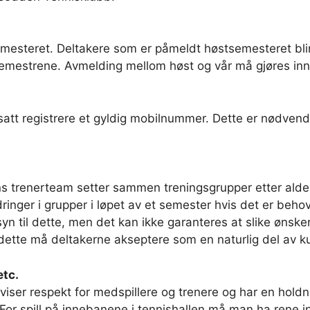
emesteret. Deltakere som er påmeldt høstsemesteret blir
estrene. Avmelding mellom høst og vår må gjøres inne
resatt registrere et gyldig mobilnummer. Dette er nødven
s trenerteam setter sammen treningsgrupper etter alde
dringer i grupper i løpet av et semester hvis det er beh
yn til dette, men det kan ikke garanteres at slike ønske
 dette må deltakerne akseptere som en naturlig del av ku
etc.
, viser respekt for medspillere og trenere og har en hol
r spill på innebanene i tennishallen må man ha rene in