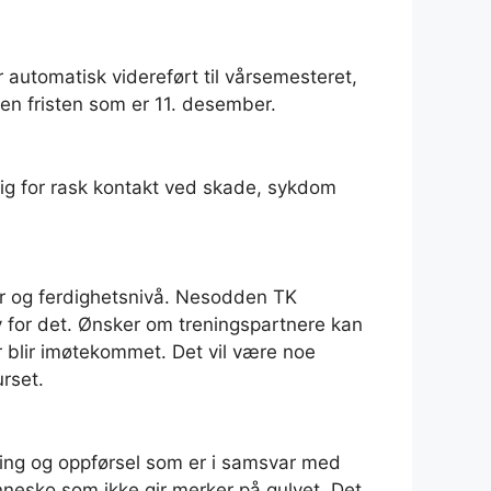
 automatisk videreført til vårsemesteret,
n fristen som er 11. desember.
dig for rask kontakt ved skade, sykdom
r og ferdighetsnivå. Nesodden TK
ov for det. Ønsker om treningspartnere kan
r blir imøtekommet. Det vil være noe
rset.
dning og oppførsel som er i samsvar med
nesko som ikke gir merker på gulvet. Det