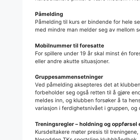
Påmelding
Påmelding til kurs er bindende for hele s
med mindre man melder seg av mellom sem
Mobilnummer til foresatte
For spillere under 19 år skal minst én fo
eller andre akutte situasjoner.
Gruppesammensetninger
Ved påmelding aksepteres det at klubben
forbeholder seg også retten til å gjøre en
meldes inn, og klubben forsøker å ta hens
variasjon i ferdighetsnivået i gruppen, og
Treningsregler – holdning og oppførsel 
Kursdeltakere møter presis til treningene
Nesodden TKs sportslige klubbhåndbok. Fo