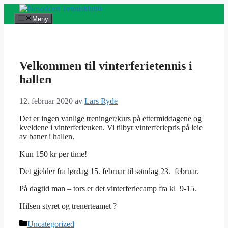
Hopp
til
Meny
innhold
Velkommen til vinterferietennis i
hallen
12. februar 2020
av
Lars Ryde
Det er ingen vanlige treninger/kurs på ettermiddagene og
kveldene i vinterferieuken. Vi tilbyr vinterferiepris på leie
av baner i hallen.
Kun 150 kr per time!
Det gjelder fra lørdag 15. februar til søndag 23. februar.
På dagtid man – tors er det vinterferiecamp fra kl 9-15.
Hilsen styret og trenerteamet ?
Kategorier
Uncategorized