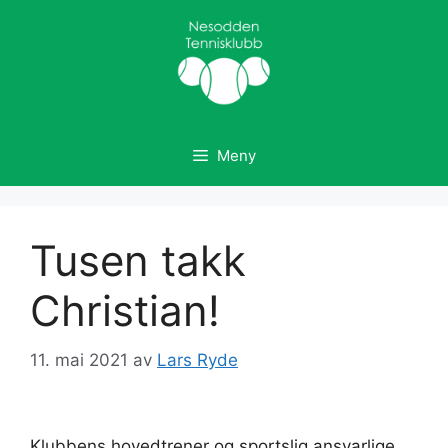
Hopp
til
innhold
Meny
Tusen takk
Christian!
11. mai 2021
av
Lars Ryde
Klubbens hovedtrener og sportslig ansvarlige,