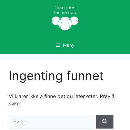
Hopp
til
innhold
Meny
Ingenting funnet
Vi klarer ikke å finne det du leter etter. Prøv å
søke.
Søk
etter: