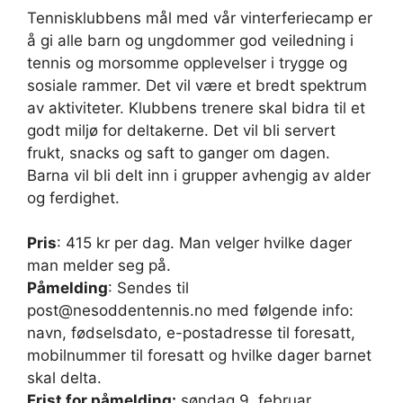
Tennisklubbens mål med vår vinterferiecamp er
å gi alle barn og ungdommer god veiledning i
tennis og morsomme opplevelser i trygge og
sosiale rammer. Det vil være et bredt spektrum
av aktiviteter. Klubbens trenere skal bidra til et
godt miljø for deltakerne. Det vil bli servert
frukt, snacks og saft to ganger om dagen.
Barna vil bli delt inn i grupper avhengig av alder
og ferdighet.
Pris
: 415 kr per dag. Man velger hvilke dager
man melder seg på.
Påmelding
: Sendes til
post@nesoddentennis.no med følgende info:
navn, fødselsdato, e-postadresse til foresatt,
mobilnummer til foresatt og hvilke dager barnet
skal delta.
Frist for påmelding:
søndag 9. februar.