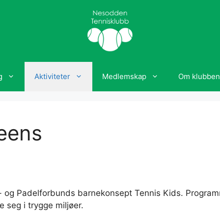
g
Aktiviteter
Medlemskap
Om klubben
Teens
og Padelforbunds barnekonsept Tennis Kids. Programmet l
 seg i trygge miljøer.