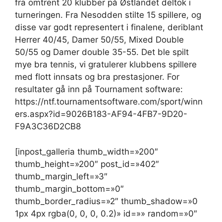
fra omtrent 20 klubber på Østlandet deltok i
turneringen. Fra Nesodden stilte 15 spillere, og
disse var godt representert i finalene, deriblant
Herrer 40/45, Damer 50/55, Mixed Double
50/55 og Damer double 35-55. Det ble spilt
mye bra tennis, vi gratulerer klubbens spillere
med flott innsats og bra prestasjoner. For
resultater gå inn på Tournament software:
https://ntf.tournamentsoftware.com/sport/winn
ers.aspx?id=9026B183-AF94-4FB7-9D20-
F9A3C36D2CB8
[inpost_galleria thumb_width=»200″
thumb_height=»200″ post_id=»402″
thumb_margin_left=»3″
thumb_margin_bottom=»0″
thumb_border_radius=»2″ thumb_shadow=»0
1px 4px rgba(0, 0, 0, 0.2)» id=»» random=»0″