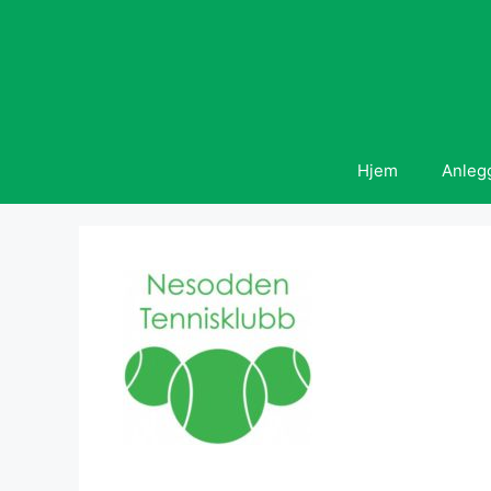
Hopp
til
innhold
Hjem
Anleg