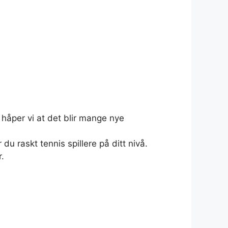
å håper vi at det blir mange nye
 raskt tennis spillere på ditt nivå.
r.