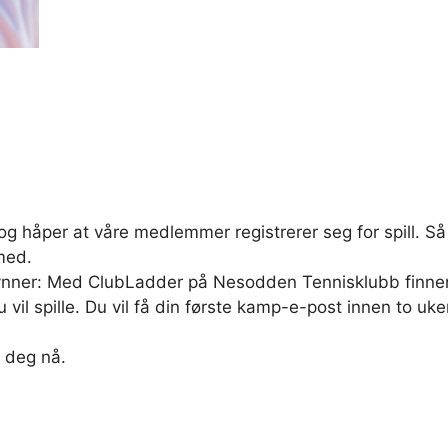
, og håper at våre medlemmer registrerer seg for spill. S
med.
gynner: Med ClubLadder på Nesodden Tennisklubb finner du
 vil spille. Du vil få din første kamp-e-post innen to uke
r deg nå.