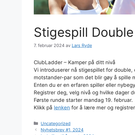
Stigespill Double
7. februar 2024
av
Lars Ryde
ClubLadder – Kamper på ditt nivå
Vi introduserer nå stigespillet for double
motstander-par som det blir gøy å spille 
Enten du er en erfaren spiller eller nybe
Registrer deg, velg nivå og hvilke dager du
Første runde starter mandag 19. februar.
Klikk på
lenken
for å lære mer og registre
Kategorier
Uncategorized
Nyhetsbrev #1, 2024