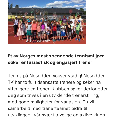
Et av Norges mest spennende tennismiljøer
søker entusiastisk og engasjert trener
Tenn
is på Nesodden vokser stadig
!
Nesodden
TK har to fulltidsansatte trenere og søker nå
ytterligere en trener.
Klubben
søker
derfor etter
deg
som trives i en utviklende
trenerstilling,
med gode muligheter for variasjon. Du vil
i
samarbeid med trenerteamet bidra til
utviklingen i vår svært trivelige og aktive klubb.