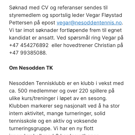
Søknad med CV og refera
nser sendes til
styremedlem og sportslig leder
Vegar Fløystad
Pettersen
på epost
vegar@nesoddentennis.no
.
Vi tar imot søknader fortløpende frem til egnet
kandidat er ansatt.
Ved spørsmål ring
Vegar på
+47 454276892
eller hovedtrener Christian på
+47 99385088
.
Om Nesodden TK
Nesodden Tennisklubb
er en klubb i vekst med
ca.
5
00
medlemmer og
over
2
2
0 spillere på
ulike kurs/treninger i løpet av en sesong.
Klubben markerer seg nasjonalt ved å ha stor
intern aktivitet, mange turneringer, solid
tennisskole og en
aktiv
og voksende
turnerings
gruppe
. Vi har en ny flott