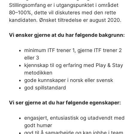
Stillingsomfang er
i utgangspunktet i området
8
0
–
10
0%, dette
vil
diskuteres med den rette
kandidaten.
Ønsket tiltredelse er august 2020
.
Vi
ønsker gjerne at du har følgende bakgrunn
:
minimum ITF trener 1, gjerne ITF trener 2
eller 3
kjennskap
til og erfaring med
Play &
Stay
metodikken
gode kunnskaper i norsk eller svensk
g
od
spillstandard
Vi
ser gjerne at du har følgende egenskaper
:
engasjert, entusiastisk og utadvendt med
godt humør
god til å samarbeide og kan jobbe i
team
,