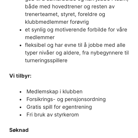
både med hovedtrener
og resten av
trenerteamet
,
styret,
foreldre og
klubbmedlemmer forøvrig
et
synlig og
motiverende
forbilde for våre
medlemmer
fleksibel
og har evne til
å jobbe med alle
typer nivåer og aldere,
fra nybegynner
e
til
turneringsspiller
e
Vi tilbyr:
Medlemskap i klubben
Forsikrings- og pensjonsordning
Gratis spill for egentrening
Fri bruk av styrkerom
Søknad