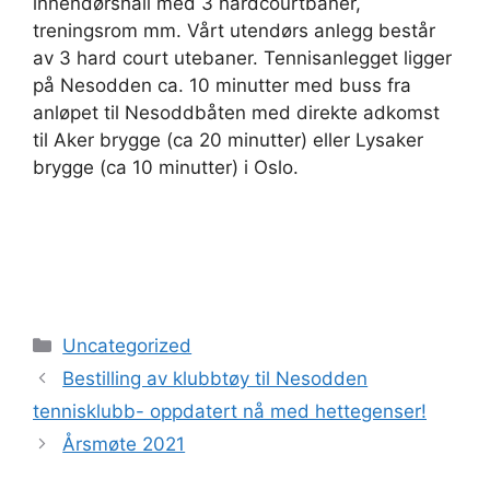
innendørshall med 3
hardcourtbaner
,
treningsrom mm. Vårt utendørs anlegg består
av 3
hard
court
utebaner. Tennisanlegget ligger
på Nesodden ca. 10 minutter med buss fra
anløpet til Nesoddbåten
med direkte adkomst
til Aker brygge
(
ca
20 minutter)
eller Lysaker
brygge
(
ca
10 minutter)
i Oslo.
Kategorier
Uncategorized
Bestilling av klubbtøy til Nesodden
tennisklubb- oppdatert nå med hettegenser!
Årsmøte 2021