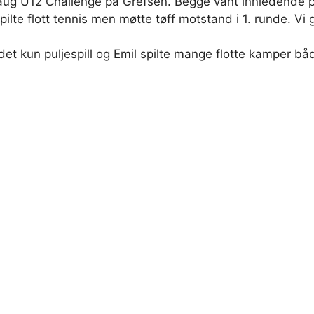
Haug U12 Challenge på Grefsen. Begge vant innledende pu
pilte flott tennis men møtte tøff motstand i 1. runde. Vi 
 det kun puljespill og Emil spilte mange flotte kamper b