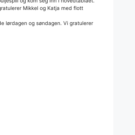
ljespill og kom seg inn i hovedtablået.
gratulerer Mikkel og Katja med flott
åde lørdagen og søndagen. Vi gratulerer