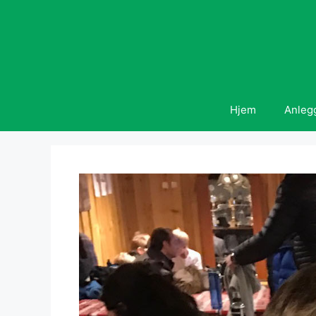
Hopp
til
innhold
Hjem
Anleg