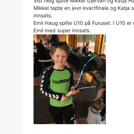
Sist helg spilte Mikkel Gjervan og Katja 
Mikkel tapte en jevn kvartfinale og Katja s
innsats.
Emil Haug spilte U10 på Furuset. I U10 er
Emil med super innsats.