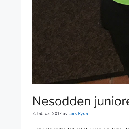
Nesodden juniore
2. februar 2017
av
Lars Ryde