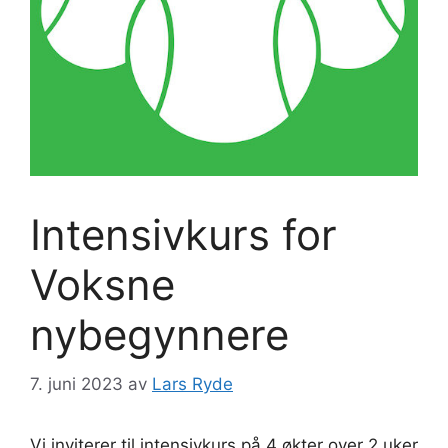
Intensivkurs for
Voksne
nybegynnere
7. juni 2023
av
Lars Ryde
Vi inviterer til intensivkurs på 4 økter over 2 uker