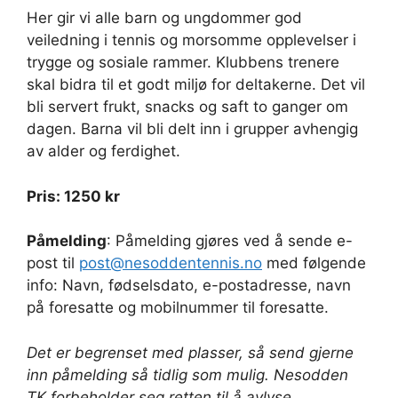
Her gir vi
alle barn og
ungdommer god
veiledning i tennis og morsomme opplevelser
i
trygge og sosiale rammer
.
Kl
ubbens trenere
skal bidra til et godt miljø for deltakerne. Det vil
bli servert frukt, sn
acks og saft to ganger om
dagen.
Barna vil bli delt inn i grupper avhengig
av alder og
ferdighet.
Pris: 1250 kr
Påmelding
:
Påmelding gjøres ved å sende e-
post til
post@nesoddentennis.no
med følgende
info: Navn, fødselsdato, e-post
adresse, navn
på foresatte
og mobilnummer til
foresatt
e
.
Det er begrenset med plasser, så send gjerne
inn påmelding så tidlig som mulig. Nesodden
TK fo
rb
eholder seg retten ti
l å avlyse