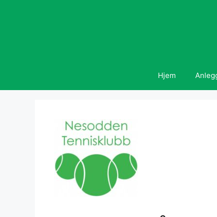
Hopp
til
innhold
Hjem
Anleg