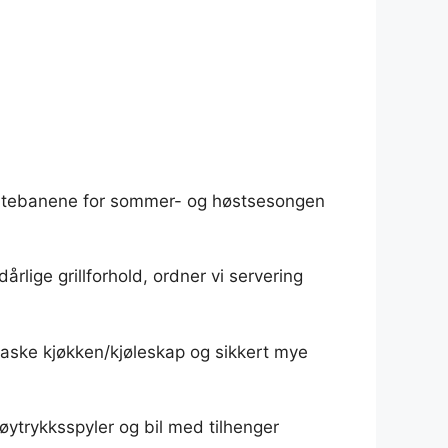
lle utebanene for sommer- og høstsesongen
årlige grillforhold, ordner vi servering
 vaske kjøkken/kjøleskap og sikkert mye
ytrykksspyler og bil med tilhenger