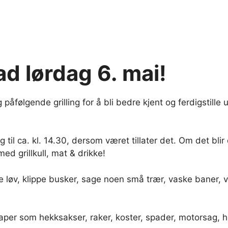
d lørdag 6. mai!
 påfølgende grilling for å bli bedre kjent og ferdigsti
til ca. kl. 14.30, dersom været tillater det. Om det blir d
d grillkull, mat & drikke!
ke løv, klippe busker, sage noen små trær, vaske baner,
r som hekksakser, raker, koster, spader, motorsag, hø