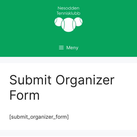
Hopp
til
innhold
Meny
Submit Organizer
Form
[submit_organizer_form]