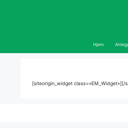
Hopp
til
innhold
Hjem
Anleg
[siteorigin_widget class=»EM_Widget»]
[/