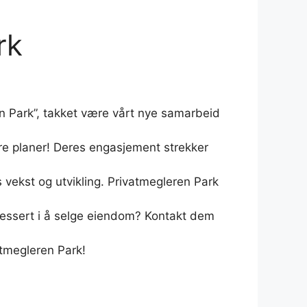
rk
en Park”, takket være vårt nye samarbeid
re planer! Deres engasjement strekker
s vekst og utvikling. Privatmegleren Park
ressert i å selge eiendom? Kontakt dem
atmegleren Park!