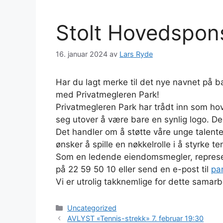
Stolt Hovedspons
16. januar 2024
av
Lars Ryde
Har du lagt merke til det nye navnet på b
med Privatmegleren Park!
Privatmegleren Park har trådt inn som h
seg utover å være bare en synlig logo. De ø
Det handler om å støtte våre unge talenter
ønsker å spille en nøkkelrolle i å styrke 
Som en ledende eiendomsmegler, represent
på 22 59 50 10 eller send en e-post til
pa
Vi er utrolig takknemlige for dette samarb
Kategorier
Uncategorized
AVLYST «Tennis-strekk» 7. februar 19:30