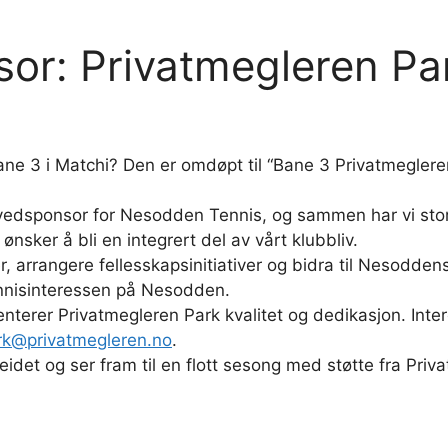
or: Privatmegleren Pa
ane 3 i Matchi? Den er omdøpt til “Bane 3 Privatmegler
ovedsponsor for Nesodden Tennis, og sammen har vi sto
nsker å bli en integrert del av vårt klubbliv.
, arrangere fellesskapsinitiativer og bidra til Nesodden
tennisinteressen på Nesodden.
erer Privatmegleren Park kvalitet og dedikasjon. Inte
rk@privatmegleren.no
.
eidet og ser fram til en flott sesong med støtte fra Priv