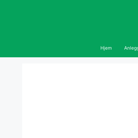
Hopp
til
innhold
Hjem
Anleg