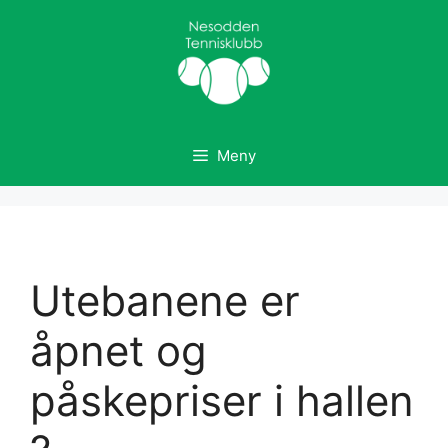
Hopp
til
innhold
Meny
Utebanene er
åpnet og
påskepriser i hallen