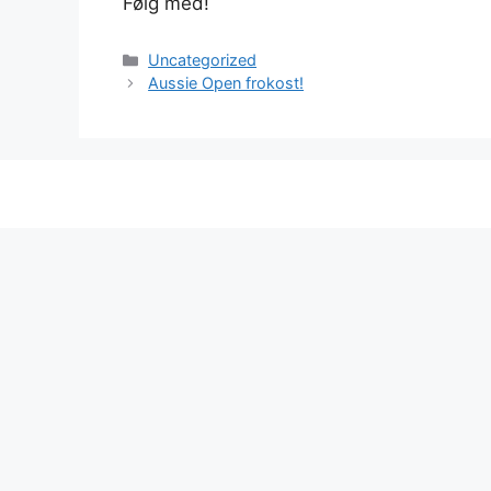
Følg med!
Kategorier
Uncategorized
Aussie Open frokost!