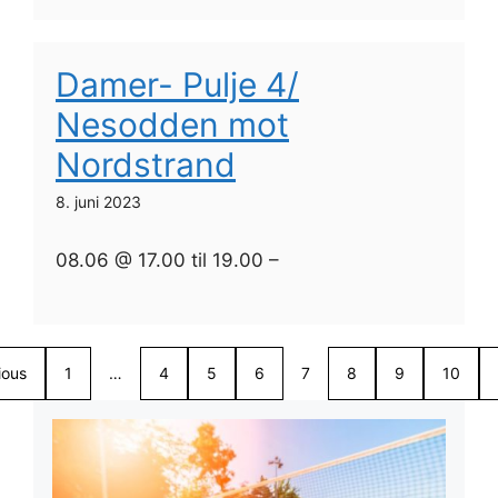
Damer- Pulje 4/
Nesodden mot
Nordstrand
8. juni 2023
08.06 @ 17.00 til 19.00 –
ious
1
…
4
5
6
7
8
9
10