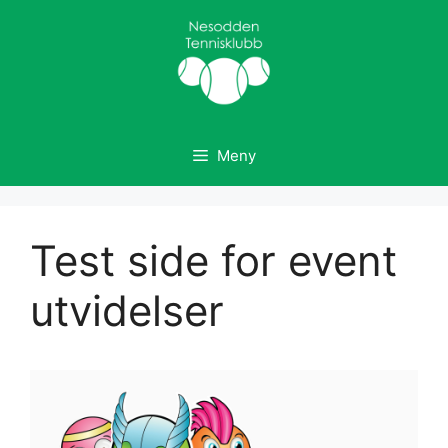
Hopp
til
innhold
Meny
Test side for event
utvidelser