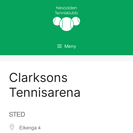
Hopp
til
innhold
Meny
Clarksons
Tennisarena
STED
Eikenga 4